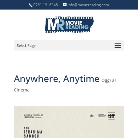
0761 1916348
info@moviereading.com
Select Page
Anywhere, Anytime
Oggi al
Cinema