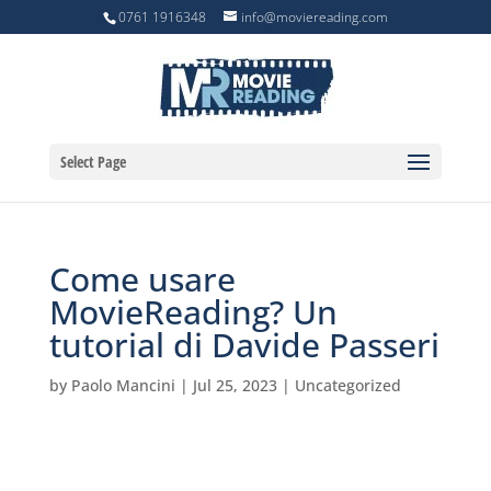
0761 1916348
info@moviereading.com
Select Page
Come usare
MovieReading? Un
tutorial di Davide Passeri
by
Paolo Mancini
|
Jul 25, 2023
|
Uncategorized