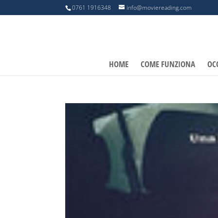
0761 1916348
info@moviereading.com
HOME
COME FUNZIONA
OC