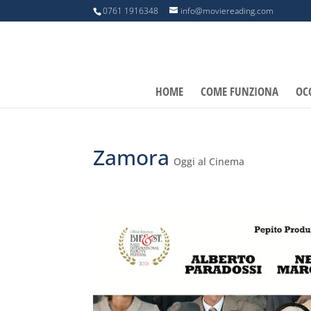
0761 1916348
info@moviereading.com
HOME
COME FUNZIONA
OC
Zamora
Oggi al Cinema