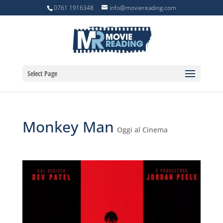
0761 1916348
info@moviereading.com
Select Page
Monkey Man
Oggi al Cinema