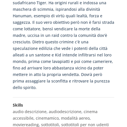
sudafricano Tiger. Ha origini rurali e indossa una
maschera di scimmia, ispirandosi alla divinità
Hanuman, esempio di virtù quali lealtà, forza e
saggezza. Il suo vero obiettivo però non è farsi strada
come lottatore, bensì vendicare la morte della
madre, uccisa in un raid contro la comunità dov’è
cresciuto. Dietro questo crimine c’è una
speculazione edilizia che vede i potenti della città
alleati a un santone e Kid intende infiltrarsi nel loro
mondo, prima come lavapiatti e poi come cameriere,
fino ad arrivare loro abbastanza vicino da poter
mettere in atto la propria vendetta. Dovrà però
prima assaggiare la sconfitta e ritrovare la purezza
dello spirito.
Skills
audio descrizione
,
audiodescrizione
,
cinema
accessibile
,
cinemamico
,
modalità aereo
,
moviereading
,
sottotitoli
,
sottotitoli per non udenti