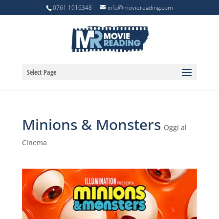
0761 1916348
info@moviereading.com
Select Page
Minions & Monsters
Oggi al
Cinema