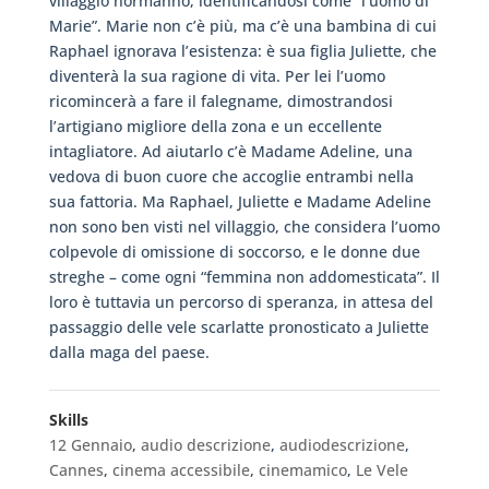
villaggio normanno, identificandosi come “l’uomo di
Marie”. Marie non c’è più, ma c’è una bambina di cui
Raphael ignorava l’esistenza: è sua figlia Juliette, che
diventerà la sua ragione di vita. Per lei l’uomo
ricomincerà a fare il falegname, dimostrandosi
l’artigiano migliore della zona e un eccellente
intagliatore. Ad aiutarlo c’è Madame Adeline, una
vedova di buon cuore che accoglie entrambi nella
sua fattoria. Ma Raphael, Juliette e Madame Adeline
non sono ben visti nel villaggio, che considera l’uomo
colpevole di omissione di soccorso, e le donne due
streghe – come ogni “femmina non addomesticata”. Il
loro è tuttavia un percorso di speranza, in attesa del
passaggio delle vele scarlatte pronosticato a Juliette
dalla maga del paese.
Skills
12 Gennaio
,
audio descrizione
,
audiodescrizione
,
Cannes
,
cinema accessibile
,
cinemamico
,
Le Vele