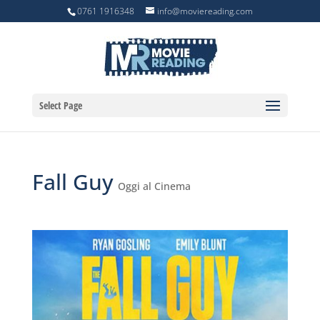
0761 1916348
info@moviereading.com
Select Page
Fall Guy
Oggi al Cinema