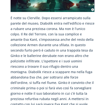
È notte su Clerville. Dopo essersi arrampicato sulla
parete del museo, Diabolik entra nell’edificio e riesce
a rubare una preziosa corona. Ma non è l’unico
colpo. Il Re del Terrore, con la sua complice e
amante Eva Kant, s’impossessa anche del resto della
collezione Armen durante una sfilata. In questo
secondo furto però è caduto in una trappola tesa da
Ginko e le ballerine derubate non erano altro che
poliziotte infiltrate. L’ispettore e i suoi uomini
riescono a trovare il suo rifugio dentro una
montagna. Diabolik riesce a scappare ma nella fuga
abbandona Eva che, per sottrarsi alle forze
dell’ordine, si tuffa nel fiume. Ginko è convinto che il
criminale prima o poi si farà vivo così fa sorvegliare
giorno e notte il suo laboratorio in cui c’è tutta la
preziosa refurtiva rubata negli anni. A mettersi in
contatto con lui sarà invece Eva Kant che si vuole